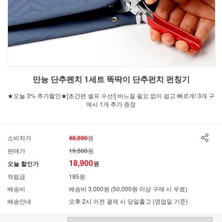
만능 단추펜치 1세트 똑딱이 단추펀치 펀칭기
★오늘 3% 추가할인★[초간편 셀프 수선!] 바느질 필요 없이 쉽고 빠르게! 3개 구
매시 1개 추가 증정
소비자가
48,000
원
판매가
19,500
원
18,900
오늘 할인가
원
적립금
185원
배송비
배송비 3,000원 (50,000원 이상 구매 시 무료)
배송안내
오후 2시 이전 결제 시 당일출고 (영업일 기준)