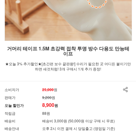
거머리 테이프 1.5M 초강력 접착 투명 방수 다용도 만능테
이프
★오늘 3% 추가할인★[초간편 보수 끝판왕!] 수리가 필요한 곳 어디든 붙이기만
하면 새것처럼! 3개 구매시 1개 추가 증정!
소비자가
25,000
원
판매가
9,200
원
8,900
오늘 할인가
원
적립금
88원
배송비
배송비 3,000원 (50,000원 이상 구매 시 무료)
배송안내
오후 2시 이전 결제 시 당일출고 (영업일 기준)