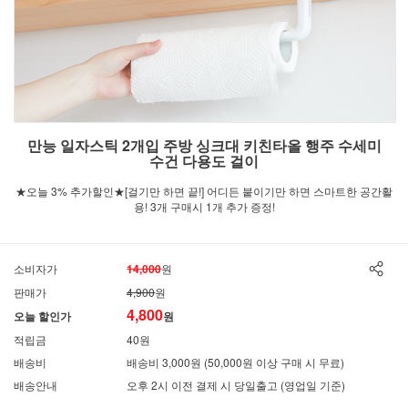
만능 일자스틱 2개입 주방 싱크대 키친타올 행주 수세미
수건 다용도 걸이
★오늘 3% 추가할인★[걸기만 하면 끝!] 어디든 붙이기만 하면 스마트한 공간활
용! 3개 구매시 1개 추가 증정!
소비자가
14,000
원
판매가
4,900
원
4,800
오늘 할인가
원
적립금
40원
배송비
배송비 3,000원 (50,000원 이상 구매 시 무료)
배송안내
오후 2시 이전 결제 시 당일출고 (영업일 기준)