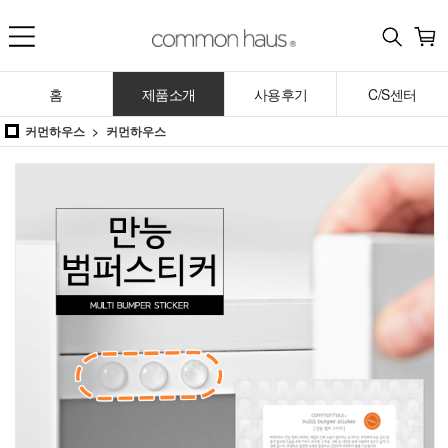
홈
제품소개
사용후기
C/S센터
커먼하우스
커먼하우스